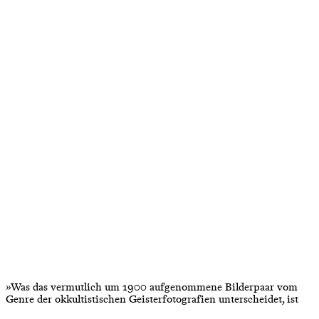
»Was das vermutlich um 1900 aufgenommene Bilderpaar vom
Genre der okkultistischen Geisterfotografien unterscheidet, ist
die Tatsache, dass die Hände direkt auf uns gerichtet sind und