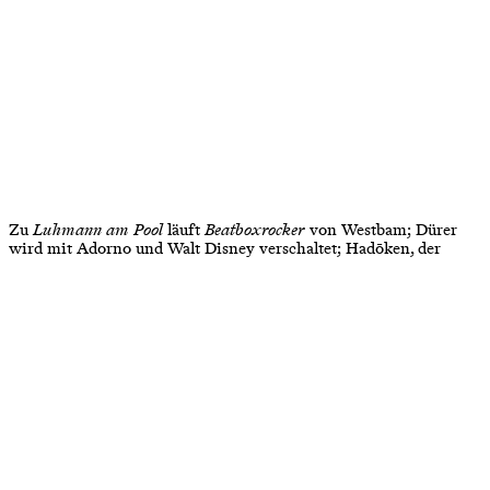
Zu
Luhmann am Pool
läuft
Beatboxrocker
von Westbam; Dürer
wird mit Adorno und Walt Disney verschaltet; Hadōken, der
legendäre Kampfmove aus
Streetfighter,
wird auf seine Nähe zu
dem »Z« von Zorro hin befragt; was hat ein Geschenkkorb mit
Ladendiebstahl zu tun und beide wiederum mit REWEs
Feine
Welt
? Was die acht Stiele einer Karde mit der Auferstehung
Christi?